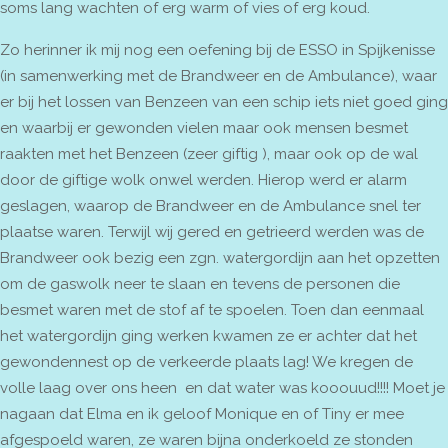
soms lang wachten of erg warm of vies of erg koud.
Zo herinner ik mij nog een oefening bij de ESSO in Spijkenisse
(in samenwerking met de Brandweer en de Ambulance), waar
er bij het lossen van Benzeen van een schip iets niet goed ging
en waarbij er gewonden vielen maar ook mensen besmet
raakten met het Benzeen (zeer giftig ), maar ook op de wal
door de giftige wolk onwel werden. Hierop werd er alarm
geslagen, waarop de Brandweer en de Ambulance snel ter
plaatse waren. Terwijl wij gered en getrieerd werden was de
Brandweer ook bezig een zgn. watergordijn aan het opzetten
om de gaswolk neer te slaan en tevens de personen die
besmet waren met de stof af te spoelen. Toen dan eenmaal
het watergordijn ging werken kwamen ze er achter dat het
gewondennest op de verkeerde plaats lag! We kregen de
volle laag over ons heen en dat water was kooouud!!!! Moet je
nagaan dat Elma en ik geloof Monique en of Tiny er mee
afgespoeld waren, ze waren bijna onderkoeld ze stonden