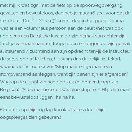
met mij. Ik was zgn. met de fiets op de spoorwegovergang
gevallen en bewusteloos, dan heb je maar 16 sec. voor dat de
e
e
e
trein komt. De 1
– 2
-en 3
cursist deden het goed. Daarna
was er een volumineus persoon aan de beurt (het was ook
nog eens een Belg), die kwam op zijn gemak van achter zijn
tafeltje vandaan naar mij toegelopen en begon op zijn gemak
al steunend / zuchtend aan zijn opdracht terwijl de instructeur
de sec. stond af te tellen; hij kwam dus duidelijk tijd tekort,
waarna de instructeur zei: "Stop maar en ga maar een
stompverband aanleggen, want zijn benen zijn er afgereden".
Waarop de cursist zijn hand opstak en opmerkte (op zijn
Belgisch): "Allee manneke, dit was ene stoptrein". Blijf dan maar
eens bewusteloos liggen, ha ha ha.
(Omdat ik op mijn rug lag kon ik dit alles door mijn
oogspleetjes zien gebeuren.)