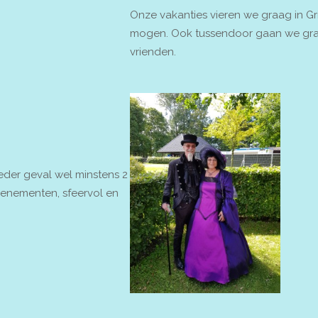
Onze vakanties vieren we graag in G
mogen. Ook tussendoor gaan we graa
vrienden.
eder geval wel minstens 2
 evenementen, sfeervol en