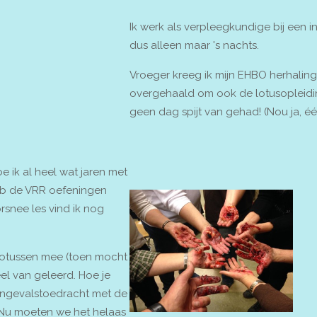
Ik werk als verpleegkundige bij een in
dus alleen maar 's nachts.
Vroeger kreeg ik mijn EHBO herhalinge
overgehaald om ook de lotusopleidin
geen dag spijt van gehad! (Nou ja, éé
oe ik al heel wat jaren met
lub de VRR oefeningen
snee les vind ik nog
lotussen mee (toen mocht
l van geleerd. Hoe je
 ongevalstoedracht met de
r? Nu moeten we het helaas